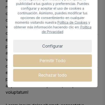
adipisicing elit. Culpa quo ducimus, expedita
publicidad a tus gustos y preferencias. Puedes
nesciunt! Eveniet corporis iure provident,
configurar y aceptar el uso de cookies a
continuación. Asimismo, puedes modificar tus
cumque temporibus laudantium. Aut atque
opciones de consentimiento en cualquier
ducimus vero quia odit, illo quod dolore
momento visitando nuestra
Política de Cookies
y
voluptatum!Lorem ipsum dolor sit amet,
obtener más información haciendo clic en:
Política
de Privacidad
consectetur adipisicing elit. Culpa quo ducimus,
expedita nesciunt! Eveniet corporis iure
Configurar
provident, cumque temporibus laudantium. Aut
atque ducimus vero quia odit, illo quod dolore
voluptatum!Lorem ipsum dolor sit amet,
Permitir Todo
consectetur adipisicing elit. Culpa quo ducimus,
expedita nesciunt! Eveniet corporis iure
Rechazar todo
provident, cumque temporibus laudantium. Aut
atque ducimus vero quia odit, illo quod dolore
voluptatum!