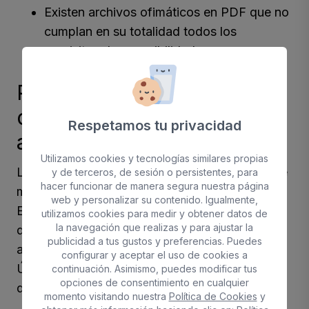
Existen archivos ofimáticos en PDF que no
cumplan en su totalidad todos los
requisitos de accesibilidad.
Preparación de la presente
declaración de
Respetamos tu privacidad
accesibilidad:
Utilizamos cookies y tecnologías similares propias
La presente declaración fue preparada el 28 de
y de terceros, de sesión o persistentes, para
hacer funcionar de manera segura nuestra página
marzo de 2023.
web y personalizar su contenido. Igualmente,
El método empleado para preparar la
utilizamos cookies para medir y obtener datos de
la navegación que realizas y para ajustar la
declaración ha sido una autoevaluación llevada
publicidad a tus gustos y preferencias. Puedes
a cabo por el equipo de Coco Solution.
configurar y aceptar el uso de cookies a
Última revisión de la declaración: 28 de marzo
continuación. Asimismo, puedes modificar tus
opciones de consentimiento en cualquier
de 2023.
momento visitando nuestra
Política de Cookies
y