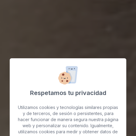
Respetamos tu privacidad
Utilizamos cookies y tecnologías similares propias
y de terceros, de sesión o persistentes, para
hacer funcionar de manera segura nuestra página
web y personalizar su contenido. Igualmente,
utilizamos cookies para medir y obtener datos de